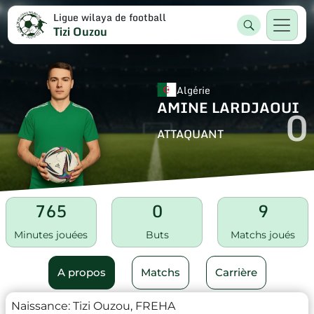
Ligue wilaya de football
Tizi Ouzou
Algérie
AMINE LARDJAOUI
0
ATTAQUANT
765
0
9
Minutes jouées
Buts
Matchs joués
A propos
Matchs
Carrière
Naissance:
Tizi Ouzou, FREHA