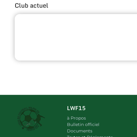
Club actuel
LWF15
à Propos
Bulletin officiel
Documents