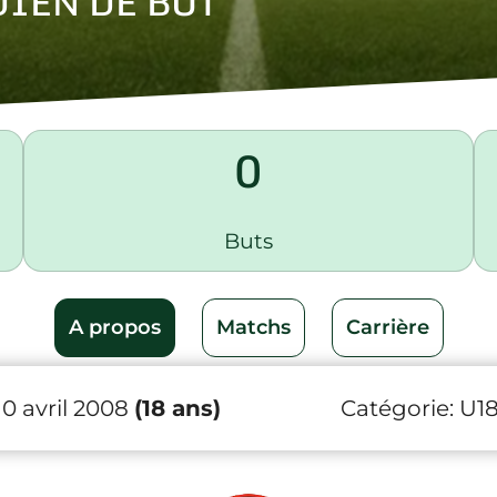
IEN DE BUT
0
Buts
A propos
Matchs
Carrière
10 avril 2008
(18 ans)
Catégorie:
U1