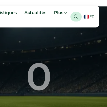
istiques
Actualités
Plus
FR
0