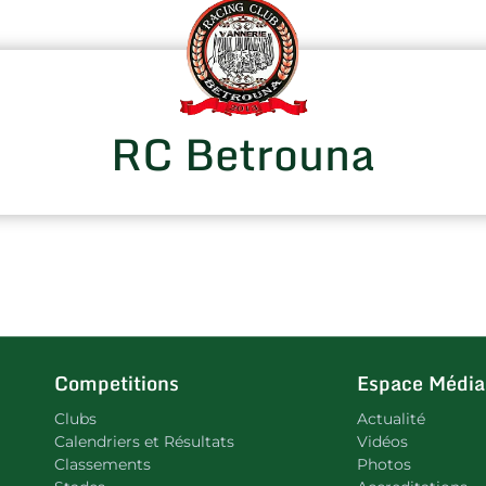
RC Betrouna
Competitions
Espace Média
Clubs
Actualité
Calendriers et Résultats
Vidéos
Classements
Photos