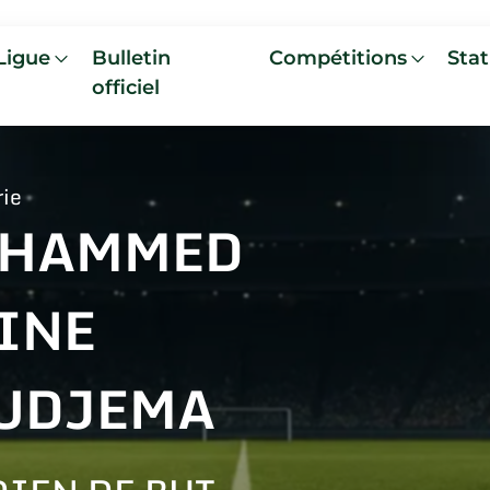
Ligue
Bulletin
Compétitions
Stat
officiel
rie
HAMMED
INE
UDJEMA