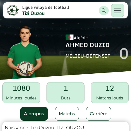
Ligue wilaya de football
Tizi Ouzou
Algérie
AHMED OUZID
0
MILIEU-DÉFENSIF
1080
1
12
Minutes jouées
Buts
Matchs joués
A propos
Matchs
Carrière
Naissance:
Tizi Ouzou, TIZI OUZOU