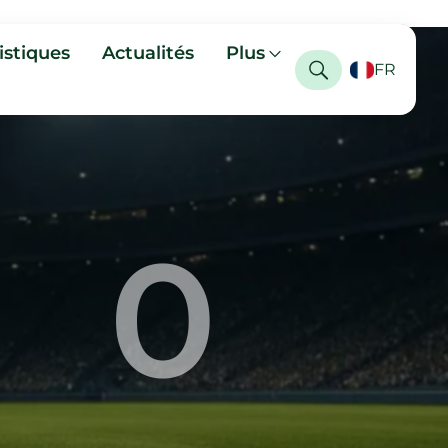
istiques
Actualités
Plus
FR
0