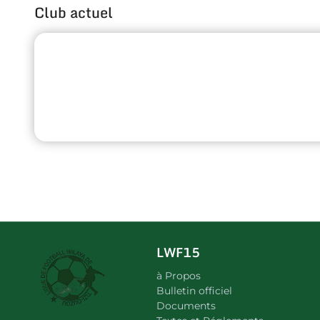
Club actuel
LWF15
à Propos
Bulletin officiel
Documents