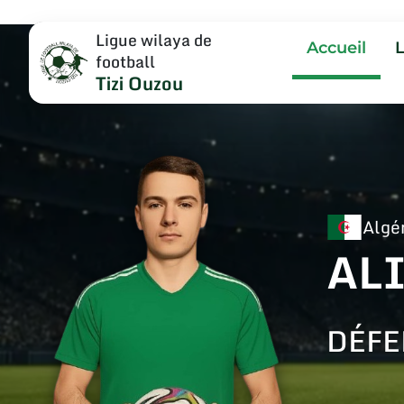
Ligue wilaya de
Accueil
football
Tizi Ouzou
Algé
ALI
DÉFE