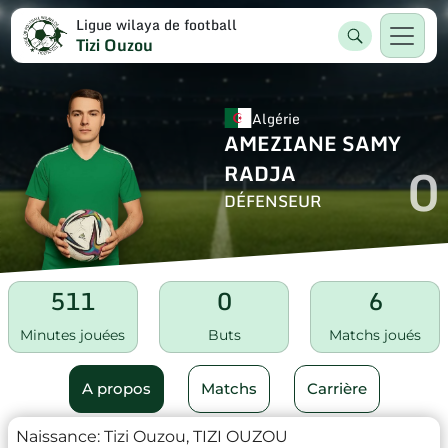
Ligue wilaya de football
Tizi Ouzou
Algérie
AMEZIANE SAMY
0
RADJA
DÉFENSEUR
511
0
6
Minutes jouées
Buts
Matchs joués
A propos
Matchs
Carrière
Naissance:
Tizi Ouzou, TIZI OUZOU