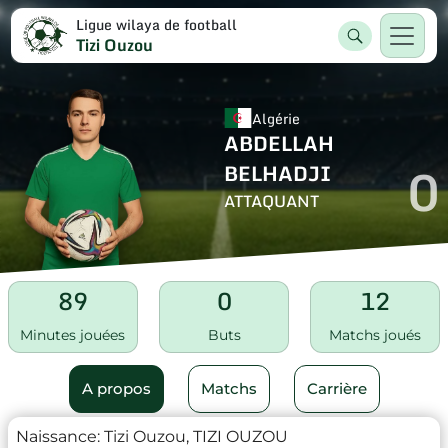
Ligue wilaya de football
Tizi Ouzou
Algérie
ABDELLAH
0
BELHADJI
ATTAQUANT
89
0
12
Minutes jouées
Buts
Matchs joués
A propos
Matchs
Carrière
Naissance:
Tizi Ouzou, TIZI OUZOU