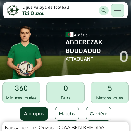
Ligue wilaya de football
Tizi Ouzou
Algérie
ABDEREZAK
0
BOUDAOUD
ATTAQUANT
360
0
5
Minutes jouées
Buts
Matchs joués
A propos
Matchs
Carrière
Naissance:
Tizi Ouzou, DRAA BEN KHEDDA