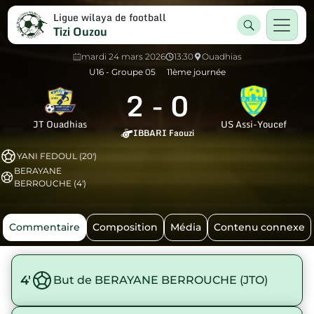
Ligue wilaya de football
Tizi Ouzou
mardi 24 mars 2026
13:30
Ouadhias
U16 - Groupe 05
11ème journée
2
-
0
JT Ouadhias
US Assi-Youcef
IBBARI Faouzi
YANI FEDOUL (20')
BERAYANE
BERROUCHE (4')
Commentaire
Composition
Média
Contenu connexe
4'
But de BERAYANE BERROUCHE (JTO)