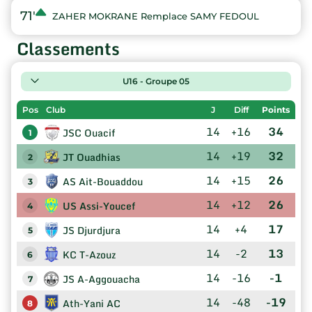
71'
ZAHER MOKRANE Remplace SAMY FEDOUL
Classements
U16 - Groupe 05
Pos
Club
J
Diff
Points
14
+16
34
JSC Ouacif
1
14
+19
32
JT Ouadhias
2
14
+15
26
AS Ait-Bouaddou
3
14
+12
26
US Assi-Youcef
4
14
+4
17
JS Djurdjura
5
14
-2
13
KC T-Azouz
6
14
-16
-1
JS A-Aggouacha
7
14
-48
-19
Ath-Yani AC
8