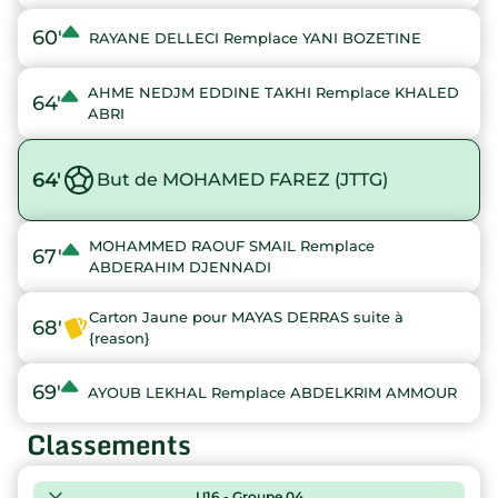
60'
RAYANE DELLECI Remplace YANI BOZETINE
AHME NEDJM EDDINE TAKHI Remplace KHALED
64'
ABRI
64'
But de MOHAMED FAREZ (JTTG)
MOHAMMED RAOUF SMAIL Remplace
67'
ABDERAHIM DJENNADI
Carton Jaune pour MAYAS DERRAS suite à
68'
{reason}
69'
AYOUB LEKHAL Remplace ABDELKRIM AMMOUR
Classements
U16 - Groupe 04