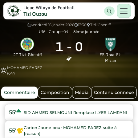
Ligue Wilaya de Football
Tizi Ouzou
vendredi 16 janvier 2026
13:30
Tizi-Gheniff
U16 - Groupe 04
8ème journée
1
-
0
JT Tizi-Gheniff
ES Draa-El-
Mizan
MOHAMED FAREZ
(64')
Commentaire
Composition
Média
Contenu connexe
55'
SID AHMED SELMOUNI Remplace ILYES LAMRANI
Carton Jaune pour MOHAMED FAREZ suite à
55'
{reason}