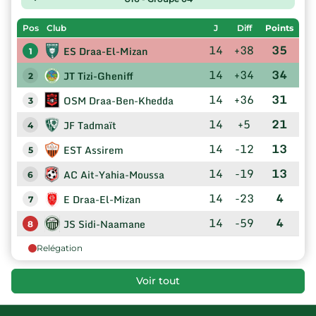
Pos
Club
J
Diff
Points
14
+38
35
ES Draa-El-Mizan
1
14
+34
34
JT Tizi-Gheniff
2
14
+36
31
OSM Draa-Ben-Khedda
3
14
+5
21
JF Tadmaït
4
14
-12
13
EST Assirem
5
14
-19
13
AC Ait-Yahia-Moussa
6
14
-23
4
E Draa-El-Mizan
7
14
-59
4
JS Sidi-Naamane
8
Relégation
Voir tout