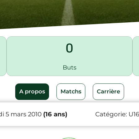
0
Buts
A propos
Matchs
Carrière
i 5 mars 2010
(16 ans)
Catégorie:
U1