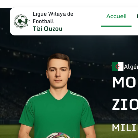
Ligue Wilaya de
Accueil
Football
Tizi Ouzou
Algé
MO
ZI
MILI