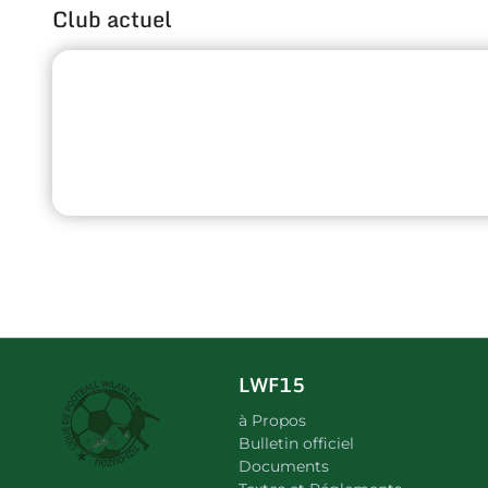
Club actuel
LWF15
à Propos
Bulletin officiel
Documents