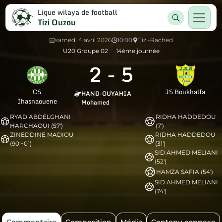
Ligue wilaya de football
Tizi Ouzou
samedi 4 avril 2026
10:00
Tizi-Rached
U20 Groupe 02
14ème journée
2
-
5
CS
JS Boukhalfa
HAND-OUYAHIA
Ihasnaouene
Mohamed
RYAD ABDELGHANI
RIDHA HADDEDOU
HARCHAOUI (57')
(7')
ZINEDDINE MADIOU
RIDHA HADDEDOU
(90'+01)
(31')
SID AHMED MELIANI
(52')
HAMZA SAFIA (54')
SID AHMED MELIANI
(74')