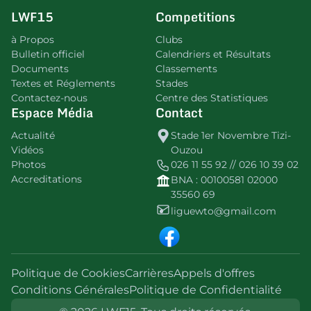
LWF15
Competitions
à Propos
Clubs
Bulletin officiel
Calendriers et Résultats
Documents
Classements
Textes et Réglements
Stades
Contactez-nous
Centre des Statistiques
Espace Média
Contact
Actualité
Stade 1er Novembre Tizi-
Vidéos
Ouzou
Photos
026 11 55 92 // 026 10 39 02
Accreditations
BNA : 00100581 02000
35560 69
liguewto@gmail.com
Politique de Cookies
Carrières
Appels d'offres
Conditions Générales
Politique de Confidentialité