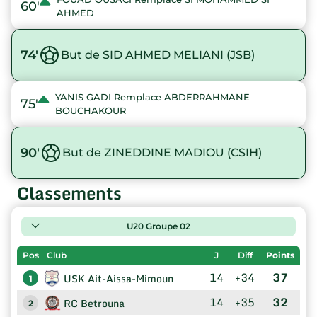
60'
AHMED
74'
But de SID AHMED MELIANI (JSB)
YANIS GADI Remplace ABDERRAHMANE
75'
BOUCHAKOUR
90'
But de ZINEDDINE MADIOU (CSIH)
Classements
U20 Groupe 02
Pos
Club
J
Diff
Points
14
+34
37
USK Ait-Aissa-Mimoun
1
14
+35
32
RC Betrouna
2