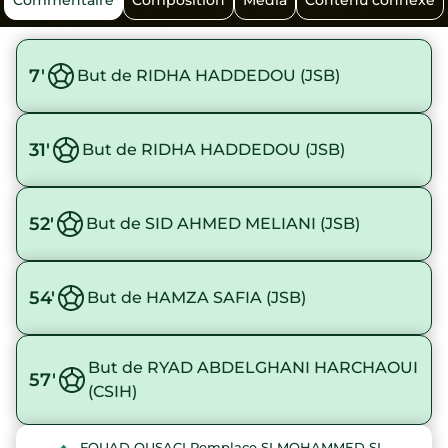
Commentaire
Composition
Média
Contenu connexe
7'
But de RIDHA HADDEDOU (JSB)
31'
But de RIDHA HADDEDOU (JSB)
52'
But de SID AHMED MELIANI (JSB)
54'
But de HAMZA SAFIA (JSB)
But de RYAD ABDELGHANI HARCHAOUI
57'
(CSIH)
FOUAD OUSACI Remplace SI MOHAMMED SI