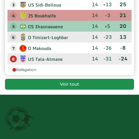
14
+13
25
US Sidi-Belloua
3
14
-3
21
JS Boukhalfa
4
14
+5
20
CS Ihasnaouene
5
14
-23
13
O Timizart-Loghbar
6
14
-36
-8
O Makouda
7
14
-31
-24
US Tala-Atmane
8
Relégation
Voir tout