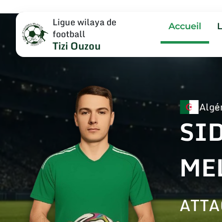
Ligue wilaya de
Accueil
football
Tizi Ouzou
Algé
SI
ME
ATT