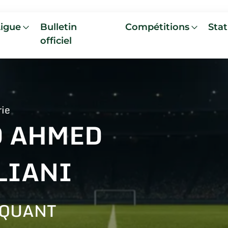
Ligue
Bulletin
Compétitions
Stat
officiel
rie
D AHMED
LIANI
AQUANT