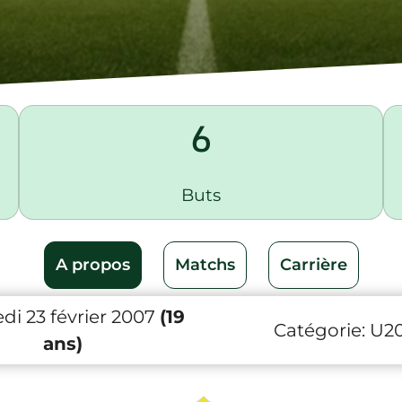
6
Buts
A propos
Matchs
Carrière
di 23 février 2007
(19
Catégorie:
U2
ans)