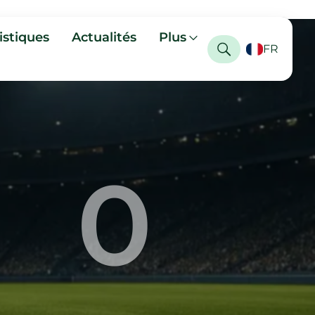
istiques
Actualités
Plus
FR
0