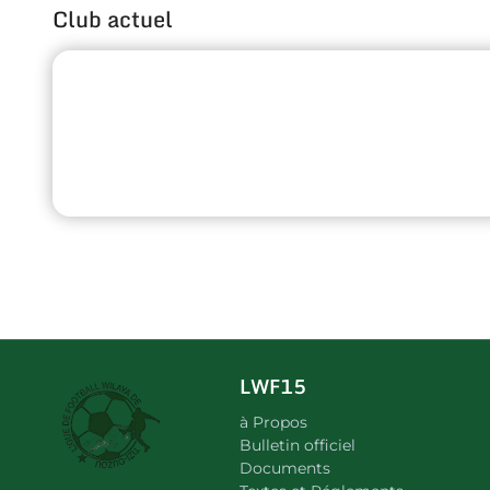
Club actuel
LWF15
à Propos
Bulletin officiel
Documents