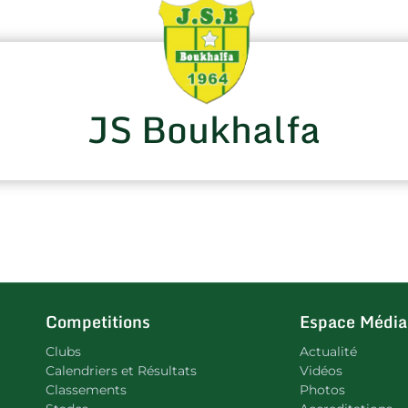
JS Boukhalfa
Competitions
Espace Média
Clubs
Actualité
Calendriers et Résultats
Vidéos
Classements
Photos