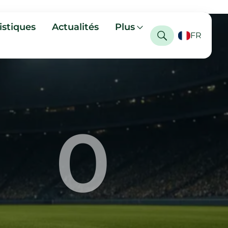
istiques
Actualités
Plus
FR
0