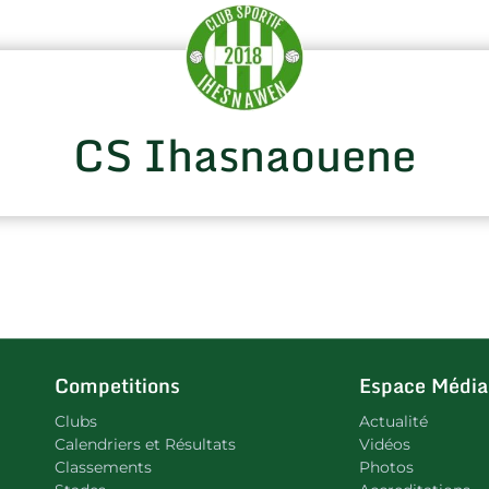
CS Ihasnaouene
Competitions
Espace Média
Clubs
Actualité
Calendriers et Résultats
Vidéos
Classements
Photos