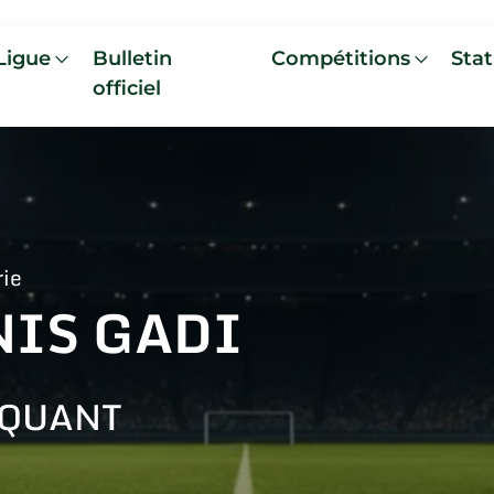
Ligue
Bulletin
Compétitions
Stat
officiel
rie
NIS GADI
AQUANT