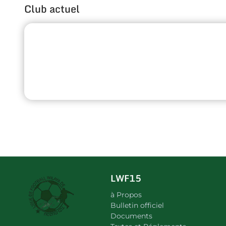
Club actuel
LWF15
à Propos
Bulletin officiel
Documents