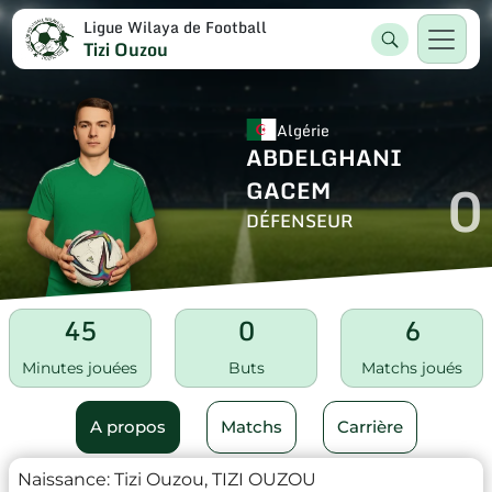
Ligue Wilaya de Football
Tizi Ouzou
Algérie
ABDELGHANI
0
GACEM
DÉFENSEUR
45
0
6
Minutes jouées
Buts
Matchs joués
A propos
Matchs
Carrière
Naissance:
Tizi Ouzou, TIZI OUZOU