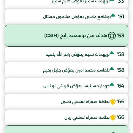
33'
بريهمات سمير يعوّض حليم سمير
51'
بوشافع ماسين يعوّض عشمون مستال
53'
هدف من بوسعيد رابح (CSIH)
58'
بريهمات نسيم يعوّض رابح الله بلعيد
58'
بلقاسم محمد امين يعوّض جليل رحيم
64'
جودار مسينيسا يعوّض قريشي لو ناس
66'
بطاقة صفراء لفلاحي ياسين
66'
بطاقة صفراء لسلاني ريان