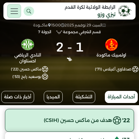
الرابطة الولائية لكرة القدم
تيزي وزو
السبت 29 نوفمبر 2025
15:00
ماكــــودة
قسم الشرفي مجموعة "ب"
الجولة 7
2
-
1
اولمبيك ماكودة
النادي الرياضي
احسناوان
صدقاوي أغيلاس (71')
ماكس حسين (22')
بوسعيد رابح (53')
أحداث المباراة
التشكيلة
الميديا
أخبار ذات صلة
22'
هدف من ماكس حسين (CSIH)