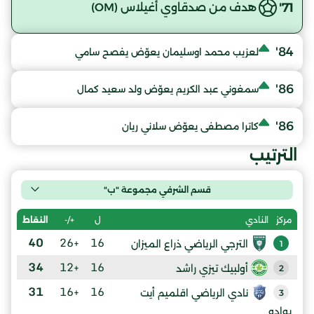
71'
هدف من صدقاوي أغيلاس (OM)
84'
لعزيب محمد اوسليمان يعوّض يفصح سامي
86'
سمغوني عبد الكريم يعوّض ولد سعيد كمال
86'
كاترا مصطفى يعوّض سلاني ريان
الترتيب
قسم الشرفي مجموعة "ب"
ل
+/-
النقاط
مركز
النادي
40
+26
16
الترجي الرياضي ذراع الميزان
1
34
+12
16
أولبيك تيزي راشد
2
31
+16
16
نادي الرياضي اقلميم أيت
3
بوادو