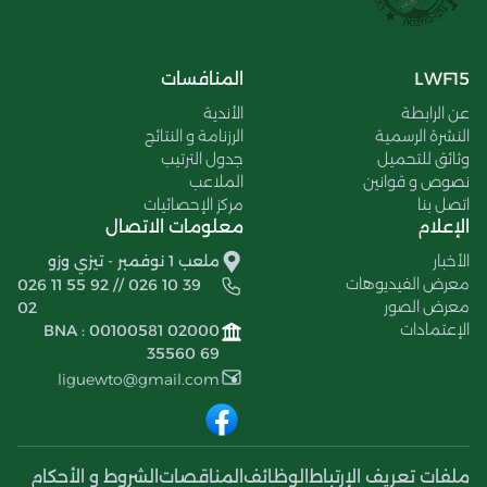
LWF15
المنافسات
عن الرابطة
الأندية
النشرة الرسمية
الرزنامة و النتائج
وثائق للتحميل
جدول الترتيب
نصوص و قوانين
الملاعب
اتصل بنا
مركز الإحصائيات
الإعلام
معلومات الاتصال
الأخبار
ملعب 1 نوفمبر - تيزي وزو
معرض الفيديوهات
026 11 55 92 // 026 10 39
معرض الصور
02
الإعتمادات
BNA : 00100581 02000
35560 69
liguewto@gmail.com
ملفات تعريف الإرتباط
الوظائف
المناقصات
الشروط و الأحكام