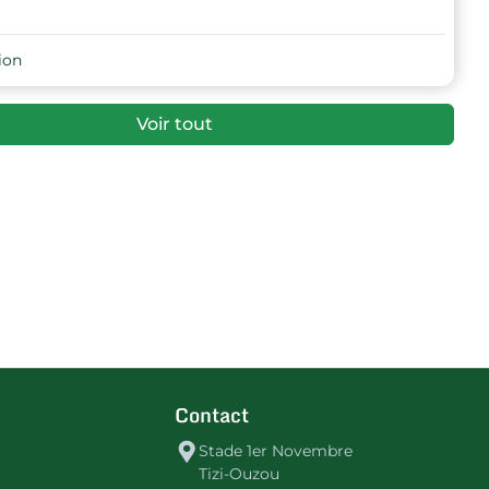
ion
Voir tout
Contact
Stade 1er Novembre
Tizi-Ouzou