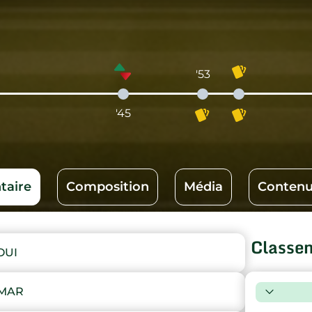
'53
'45
aire
Composition
Média
Contenu
Classe
OUI
MMAR