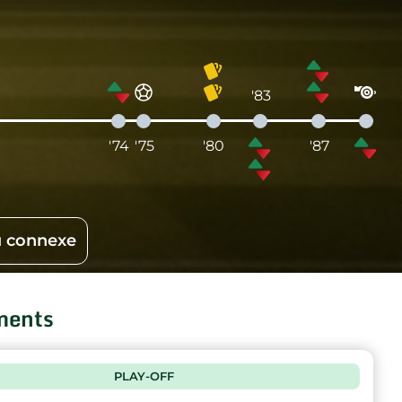
'83
'74
'75
'80
'87
 connexe
ments
PLAY-OFF