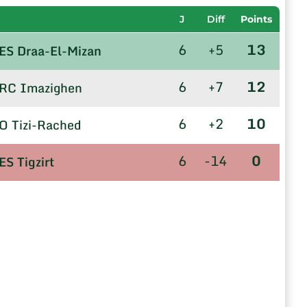
J
Diff
Points
6
+5
13
ES Draa-El-Mizan
6
+7
12
RC Imazighen
6
+2
10
O Tizi-Rached
6
-14
0
ES Tigzirt