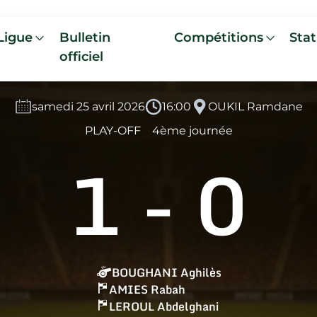
Ligue
Bulletin
Compétitions
Stat
officiel
samedi 25 avril 2026
16:00
OUKIL Ramdane
PLAY-OFF
4ème journée
1
-
0
BOUGHANI Aghilès
AMIES Rabah
LEROUL Abdelghani