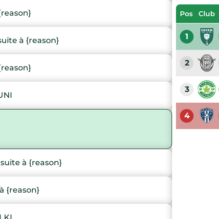
{reason}
Pos
Club
1
ite à {reason}
2
{reason}
3
UNI
4
)
uite à {reason}
à {reason}
LKI