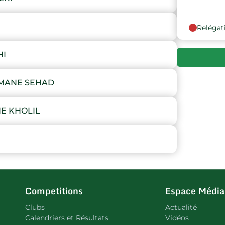
Relégat
HI
MANE SEHAD
E KHOLIL
Competitions
Espace Média
Clubs
Actualité
Calendriers et Résultats
Vidéos