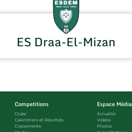
ES Draa-El-Mizan
Competitions
Espace Média
Clubs
Actualité
Calendriers et Résultats
Vidéos
Classements
Photos