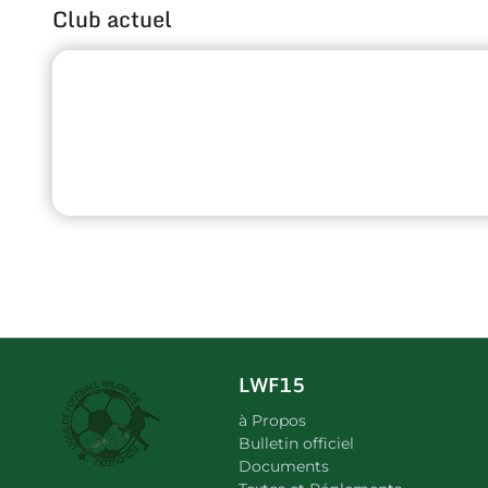
Club actuel
LWF15
à Propos
Bulletin officiel
Documents