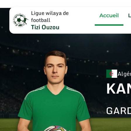
Ligue wilaya de
Accueil
football
Tizi Ouzou
Algé
KA
GARD