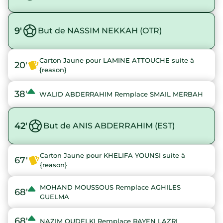
9'
But de NASSIM NEKKAH (OTR)
Carton Jaune pour LAMINE ATTOUCHE suite à
20'
{reason}
38'
WALID ABDERRAHIM Remplace SMAIL MERBAH
42'
But de ANIS ABDERRAHIM (EST)
Carton Jaune pour KHELIFA YOUNSI suite à
67'
{reason}
MOHAND MOUSSOUS Remplace AGHILES
68'
GUELMA
68'
NAZIM OUDELKI Remplace RAYEN LAZRI