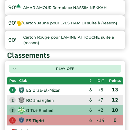
90'
AMAR AMOUR Remplace NASSIM NEKKAH
90'
Carton Jaune pour LYES HAMIDI suite à {reason}
Carton Rouge pour LAMINE ATTOUCHE suite à
90'
{reason}
Classements
PLAY-OFF
Pos
Club
J
Diff
Points
6
+5
13
ES Draa-El-Mizan
1
6
+7
12
RC Imazighen
2
6
+2
10
O Tizi-Rached
3
6
-14
0
ES Tigzirt
4