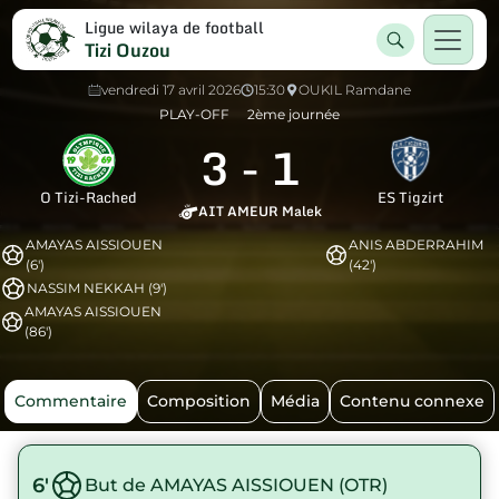
Ligue wilaya de football
Tizi Ouzou
vendredi 17 avril 2026
15:30
OUKIL Ramdane
PLAY-OFF
2ème journée
3
-
1
O Tizi-Rached
ES Tigzirt
AIT AMEUR Malek
AMAYAS AISSIOUEN
ANIS ABDERRAHIM
(6')
(42')
NASSIM NEKKAH (9')
AMAYAS AISSIOUEN
(86')
Commentaire
Composition
Média
Contenu connexe
6'
But de AMAYAS AISSIOUEN (OTR)