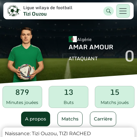
Ligue wilaya de football
Tizi Ouzou
Algérie
AMAR AMOUR
0
ATTAQUANT
879
13
15
Minutes jouées
Buts
Matchs joués
A propos
Matchs
Carrière
Naissance:
Tizi Ouzou, TIZI RACHED