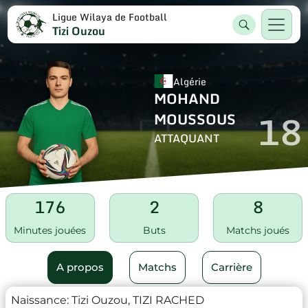
Ligue Wilaya de Football
Tizi Ouzou
Algérie
MOHAND
18
MOUSSOUS
ATTAQUANT
176
2
8
Minutes jouées
Buts
Matchs joués
A propos
Matchs
Carrière
Naissance:
Tizi Ouzou, TIZI RACHED