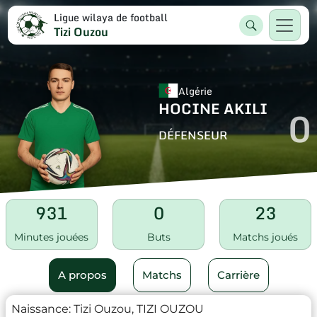
Ligue wilaya de football
Tizi Ouzou
Algérie
HOCINE AKILI
0
DÉFENSEUR
931
0
23
Minutes jouées
Buts
Matchs joués
A propos
Matchs
Carrière
Naissance:
Tizi Ouzou, TIZI OUZOU