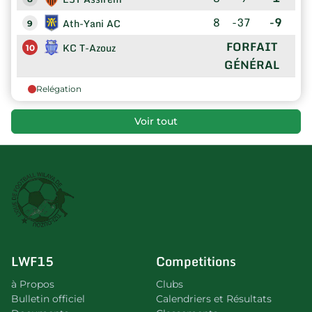
8
-37
-9
Ath-Yani AC
9
FORFAIT
KC T-Azouz
10
GÉNÉRAL
Relégation
Voir tout
LWF15
Competitions
à Propos
Clubs
Bulletin officiel
Calendriers et Résultats