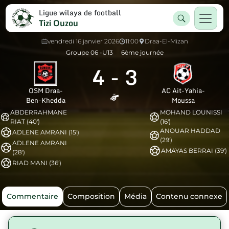
Ligue wilaya de football
Tizi Ouzou
vendredi 16 janvier 2026
11:00
Draa-El-Mizan
Groupe 06 -U13
6ème journée
4
-
3
OSM Draa-
AC Ait-Yahia-
Ben-Khedda
Moussa
ABDERRAHMANE
MOHAND LOUNISSI
RIAT (40')
(16')
ANOUAR HADDAD
ADLENE AMRANI (15')
(29')
ADLENE AMRANI
AMAYAS BERRAI (39')
(28')
RIAD MANI (36')
Commentaire
Composition
Média
Contenu connexe