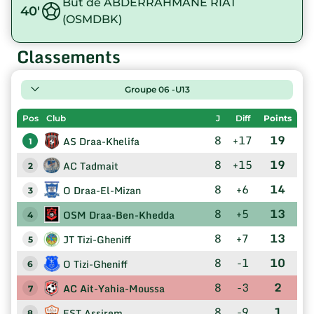
But de ABDERRAHMANE RIAT
40'
(OSMDBK)
Classements
Groupe 06 -U13
Pos
Club
J
Diff
Points
8
+17
19
AS Draa-Khelifa
1
8
+15
19
AC Tadmait
2
8
+6
14
O Draa-El-Mizan
3
8
+5
13
OSM Draa-Ben-Khedda
4
8
+7
13
JT Tizi-Gheniff
5
8
-1
10
O Tizi-Gheniff
6
8
-3
2
AC Ait-Yahia-Moussa
7
8
-9
1
EST Assirem
8