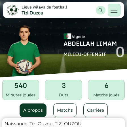
Ligue wilaya de football
Tizi Ouzou
Algérie
ABDELLAH LIMAM
0
MILIEU-OFFENSIF
540
3
6
Minutes jouées
Buts
Matchs joués
A propos
Matchs
Carrière
Naissance:
Tizi Ouzou, TIZI OUZOU