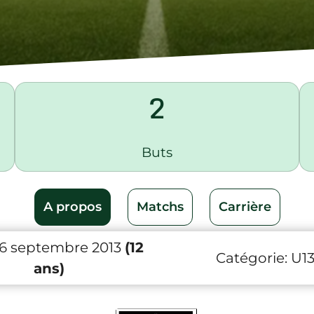
2
Buts
A propos
Matchs
Carrière
16 septembre 2013
(12
Catégorie:
U1
ans)