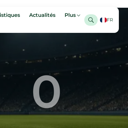
istiques
Actualités
Plus
FR
0