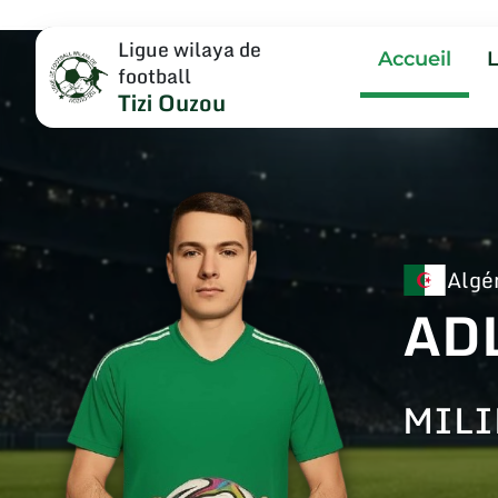
Ligue wilaya de
Accueil
football
Tizi Ouzou
Algé
AD
MILI