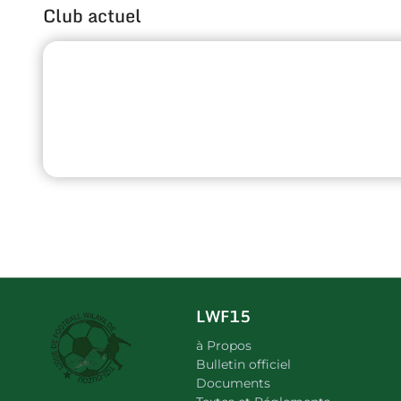
Club actuel
LWF15
à Propos
Bulletin officiel
Documents