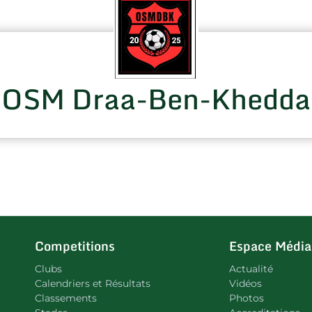
OSM Draa-Ben-Khedda
Competitions
Espace Média
Clubs
Actualité
Calendriers et Résultats
Vidéos
Classements
Photos