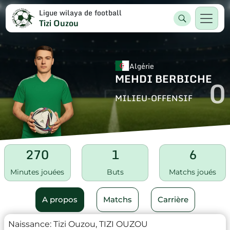
Ligue wilaya de football
Tizi Ouzou
Algérie
MEHDI BERBICHE
0
MILIEU-OFFENSIF
270
1
6
Minutes jouées
Buts
Matchs joués
A propos
Matchs
Carrière
Naissance:
Tizi Ouzou, TIZI OUZOU