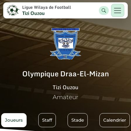
Ligue Wilaya de Football
Tizi Ouzou
Olympique Draa-El-Mizan
Tizi Ouzou
Amateur
Joueurs
Staff
Stade
Calendrier