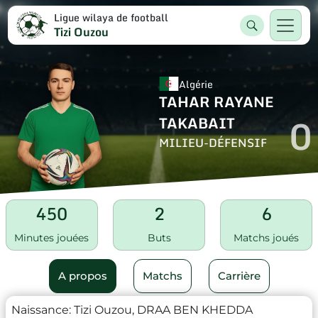
Ligue wilaya de football
Tizi Ouzou
Algérie
TAHAR RAYANE
0
TAKABAIT
MILIEU-DÉFENSIF
450
2
6
Minutes jouées
Buts
Matchs joués
A propos
Matchs
Carrière
Naissance:
Tizi Ouzou, DRAA BEN KHEDDA