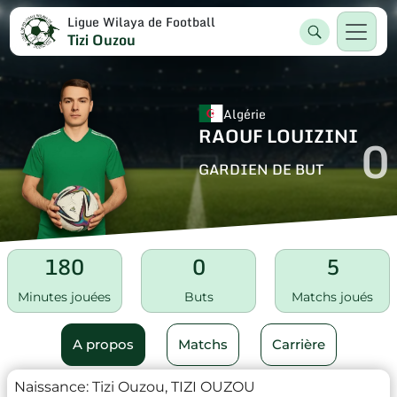
Ligue Wilaya de Football
Tizi Ouzou
Algérie
RAOUF LOUIZINI
0
GARDIEN DE BUT
180
0
5
Minutes jouées
Buts
Matchs joués
A propos
Matchs
Carrière
Naissance:
Tizi Ouzou, TIZI OUZOU