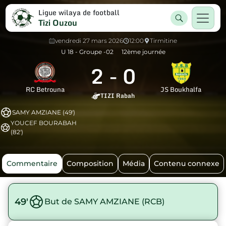
Ligue wilaya de football
Tizi Ouzou
vendredi 27 mars 2026
12:00
Tirmitine
U 18 - Groupe -02
12ème journée
2
-
0
RC Betrouna
JS Boukhalfa
TIZI Rabah
SAMY AMZIANE (49')
YOUCEF BOURABAH
(82')
Commentaire
Composition
Média
Contenu connexe
49'
But de SAMY AMZIANE (RCB)