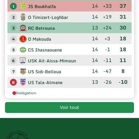
14
+33
37
JS Boukhalfa
1
14
+19
31
O Timizart-Loghbar
2
13
+24
30
RC Betrouna
3
14
+3
18
O Makouda
4
14
-1
18
CS Ihasnaouene
5
14
-11
11
USK Ait-Aissa-Mimoun
6
14
-47
8
US Sidi-Belloua
7
13
-26
-10
US Tala-Atmane
8
Relégation
Voir tout