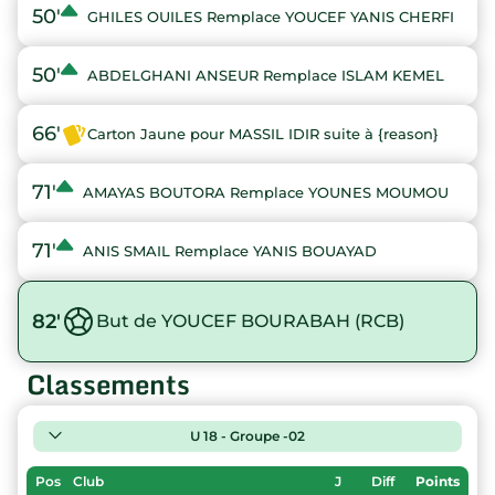
50'
GHILES OUILES Remplace YOUCEF YANIS CHERFI
50'
ABDELGHANI ANSEUR Remplace ISLAM KEMEL
66'
Carton Jaune pour MASSIL IDIR suite à {reason}
71'
AMAYAS BOUTORA Remplace YOUNES MOUMOU
71'
ANIS SMAIL Remplace YANIS BOUAYAD
82'
But de YOUCEF BOURABAH (RCB)
Classements
U 18 - Groupe -02
Pos
Club
J
Diff
Points