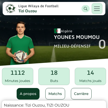
Ligue Wilaya de Football
Tizi Ouzou
Algérie
YOUNES MOUMOU
0
MILIEU-DÉFENSIF
1112
18
14
Minutes jouées
Buts
Matchs joués
A propos
Matchs
Carrière
Naissance:
Tizi Ouzou, TIZI OUZOU