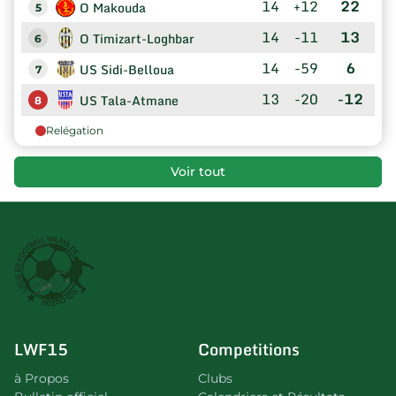
14
+12
22
O Makouda
5
14
-11
13
O Timizart-Loghbar
6
14
-59
6
US Sidi-Belloua
7
13
-20
-12
US Tala-Atmane
8
Relégation
Voir tout
LWF15
Competitions
à Propos
Clubs