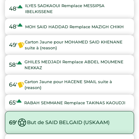
ILYES SADKAOUI Remplace MESSIPSA
48'
IBELKISSENE
48'
MOH SAID HADDAD Remplace MAZIGH CHIKH
Carton Jaune pour MOHAMED SAID KHENANE
49'
suite à {reason}
GHILES MEDJADI Remplace ABDEL MOUMENE
58'
NEKKAZ
Carton Jaune pour HACENE SMAIL suite à
64'
{reason}
65'
RABAH SEMMANE Remplace TAKINAS KAOUDJI
69'
But de SAID BELGAID (USKAAM)