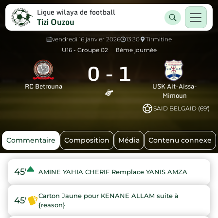
Ligue wilaya de football
Tizi Ouzou
vendredi 16 janvier 2026
13:30
Tirmitine
U16 - Groupe 02
8ème journée
0
-
1
RC Betrouna
USK Ait-Aissa-
Mimoun
SAID BELGAID (69')
Commentaire
Composition
Média
Contenu connexe
45'
AMINE YAHIA CHERIF Remplace YANIS AMZA
Carton Jaune pour KENANE ALLAM suite à
45'
{reason}