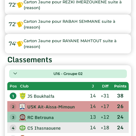
Carton Jaune pour REZKI IMERZOUKENE suite à
72'
{reason}
Carton Jaune pour RABAH SEMMANE suite à
72'
{reason}
Carton Jaune pour RAYANE MAHTOUT suite à
74'
{reason}
Classements
U16 - Groupe 02
Pos
Club
J
Diff
Points
14
+31
38
JS Boukhalfa
1
14
+17
26
USK Ait-Aissa-Mimoun
2
13
+12
24
RC Betrouna
3
14
+18
24
CS Ihasnaouene
4