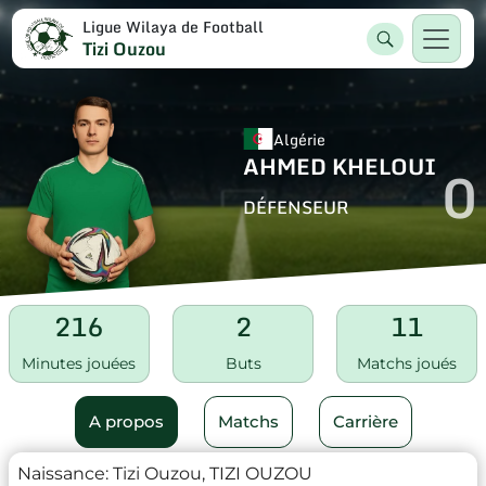
Ligue Wilaya de Football
Tizi Ouzou
Algérie
AHMED KHELOUI
0
DÉFENSEUR
216
2
11
Minutes jouées
Buts
Matchs joués
A propos
Matchs
Carrière
Naissance:
Tizi Ouzou, TIZI OUZOU