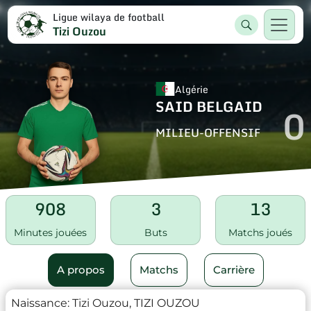
Ligue wilaya de football
Tizi Ouzou
Algérie
SAID BELGAID
0
MILIEU-OFFENSIF
908
3
13
Minutes jouées
Buts
Matchs joués
A propos
Matchs
Carrière
Naissance:
Tizi Ouzou, TIZI OUZOU