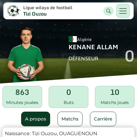
Ligue wilaya de football
Tizi Ouzou
Algérie
KENANE ALLAM
0
DÉFENSEUR
863
0
10
Minutes jouées
Buts
Matchs joués
A propos
Matchs
Carrière
Naissance:
Tizi Ouzou, OUAGUENOUN