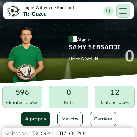
Ligue Wilaya de Football
Tizi Ouzou
Algérie
SAMY SEBSADJI
0
DÉFENSEUR
596
0
12
Minutes jouées
Buts
Matchs joués
A propos
Matchs
Carrière
Naissance:
Tizi Ouzou, TIZI OUZOU