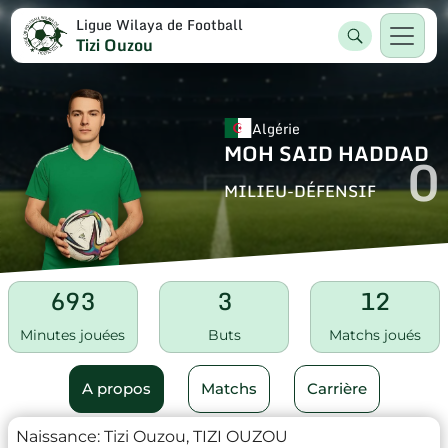
Ligue Wilaya de Football
Tizi Ouzou
Algérie
MOH SAID HADDAD
0
MILIEU-DÉFENSIF
693
3
12
Minutes jouées
Buts
Matchs joués
A propos
Matchs
Carrière
Naissance:
Tizi Ouzou, TIZI OUZOU