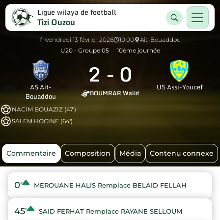
Ligue wilaya de football
Tizi Ouzou
vendredi 13 février 2026
10:00
Ait-Bouaddou
U20 - Groupe 05
10ème journée
2
-
0
AS Ait-
US Assi-Youcef
BOUMRAR Walid
Bouaddou
NACIM BOUAZIZ (47')
SALEM HOCINE (64')
Commentaire
Composition
Média
Contenu connexe
0'
MEROUANE HALIS Remplace BELAID FELLAH
45'
SAID FERHAT Remplace RAYANE SELLOUM