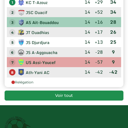
14
+29
34
KC T-Azouz
1
14
+52
34
JSC Ouacif
2
14
+16
28
AS Ait-Bouaddou
3
14
+17
26
JT Ouadhias
4
14
+13
25
JS Djurdjura
5
14
-28
9
JS A-Aggouacha
6
14
-57
9
US Assi-Youcef
7
14
-42
-42
Ath-Yani AC
8
Relégation
Voir tout