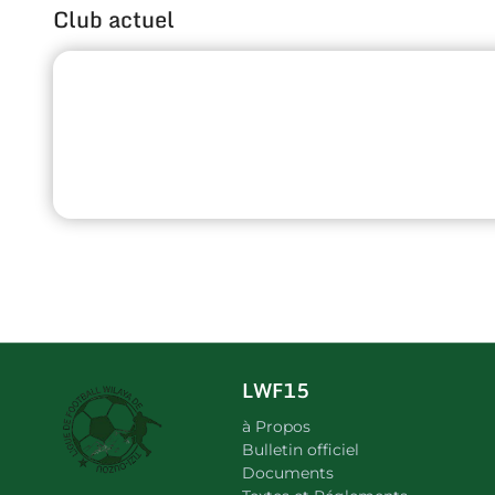
Club actuel
LWF15
à Propos
Bulletin officiel
Documents