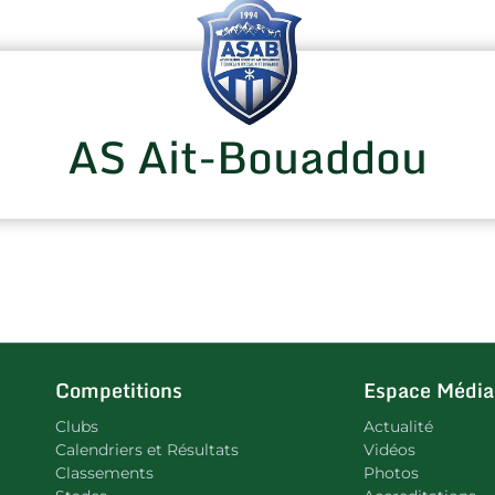
AS Ait-Bouaddou
Competitions
Espace Média
Clubs
Actualité
Calendriers et Résultats
Vidéos
Classements
Photos