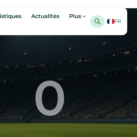
istiques
Actualités
Plus
FR
0