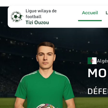
Ligue wilaya de
Accueil
football
Tizi Ouzou
Algé
MO
DÉFE