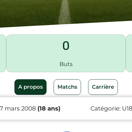
0
Buts
A propos
Matchs
Carrière
17 mars 2008
(18 ans)
Catégorie:
U1