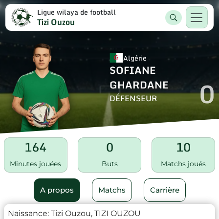
Ligue wilaya de football
Tizi Ouzou
Algérie
SOFIANE
0
GHARDANE
DÉFENSEUR
164
0
10
Minutes jouées
Buts
Matchs joués
A propos
Matchs
Carrière
Naissance:
Tizi Ouzou, TIZI OUZOU