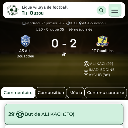
Ligue wilaya de football
Tizi Ouzou
vendredi 23 janvier 2026
10:00
Ait-Bouaddou
U20 - Groupe 05
9ème journée
0
-
2
AS Ait-
JT Ouadhias
Bouaddou
ALI KACI (29')
IMAD_EDDINE
AYOUB (88')
Commentaire
Composition
Média
Contenu connexe
29'
But de ALI KACI (JTO)