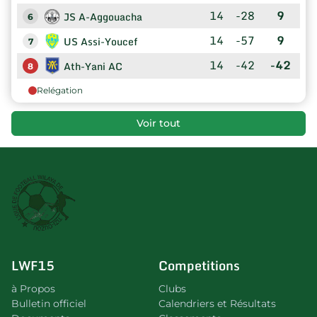
14
-28
9
JS A-Aggouacha
6
14
-57
9
US Assi-Youcef
7
14
-42
-42
Ath-Yani AC
8
Relégation
Voir tout
LWF15
Competitions
à Propos
Clubs
Bulletin officiel
Calendriers et Résultats