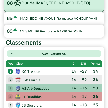
88'
But de IMAD_EDDINE AYOUB (JTO)
89'
IMAD_EDDINE AYOUB Remplace ACHOUR YAHI
89'
ANIS MEHRI Remplace RAZIK SADOUN
Classements
U20 - Groupe 05
Pos
Club
J
Diff
Points
14
+29
34
KC T-Azouz
1
14
+52
34
JSC Ouacif
2
14
+16
28
AS Ait-Bouaddou
3
14
+17
26
JT Ouadhias
4
14
+13
25
JS Djurdjura
5