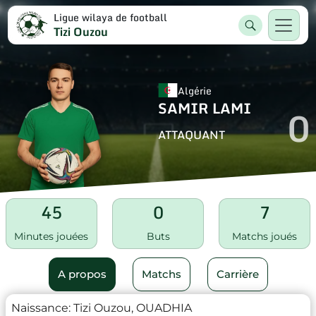
Ligue wilaya de football
Tizi Ouzou
Algérie
SAMIR LAMI
0
ATTAQUANT
45
0
7
Minutes jouées
Buts
Matchs joués
A propos
Matchs
Carrière
Naissance:
Tizi Ouzou, OUADHIA