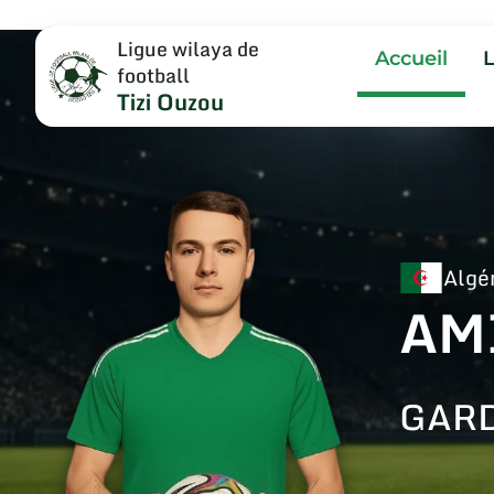
Ligue wilaya de
Accueil
football
Tizi Ouzou
Algé
AM
GARD