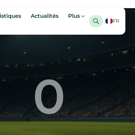
istiques
Actualités
Plus
FR
0