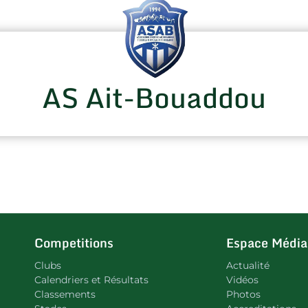
AS Ait-Bouaddou
Competitions
Espace Média
Clubs
Actualité
Calendriers et Résultats
Vidéos
Classements
Photos