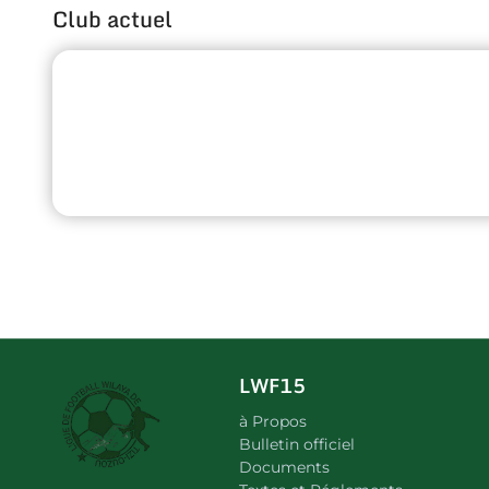
Club actuel
LWF15
à Propos
Bulletin officiel
Documents