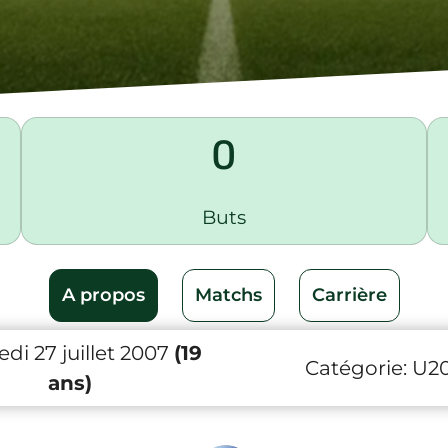
0
Buts
A propos
Matchs
Carrière
di 27 juillet 2007
(19
Catégorie:
U2
ans)