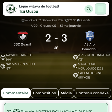
Ligue wilaya de football
Tizi Ouzou
vendredi 12 décembre 2025
09:30
Ouacifs
U20 - Groupe 05
5ème journée
2
-
3
JSC Ouacif
AS Ait-
Bouaddou
RAYANE HAREDJ
AREZKI BOUMGHAR
(44')
(12')
NASSIM BEN MESLI
MAKHLOUF
(67')
MOULOUDJ (22')
SALEM HOCINE
(90'+05)
Commentaire
Composition
Média
Contenu connexe
12'
But de AREZKI BOUMGHAR (ASAB)