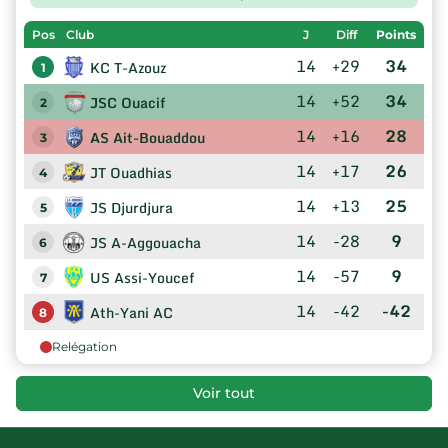
Pos
Club
J
Diff
Points
14
+29
34
KC T-Azouz
1
14
+52
34
JSC Ouacif
2
14
+16
28
AS Ait-Bouaddou
3
14
+17
26
JT Ouadhias
4
14
+13
25
JS Djurdjura
5
14
-28
9
JS A-Aggouacha
6
14
-57
9
US Assi-Youcef
7
14
-42
-42
Ath-Yani AC
8
Relégation
Voir tout