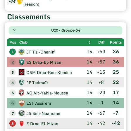
89'
{reason}
Classements
U20 - Groupe 04
Pos
Club
J
Diff
Points
14
+53
36
JT Tizi-Gheniff
1
14
+57
36
ES Draa-El-Mizan
2
14
+15
25
OSM Draa-Ben-Khedda
3
14
+8
22
JF Tadmaït
4
14
-23
17
AC Ait-Yahia-Moussa
5
14
-1
14
EST Assirem
6
14
-67
-7
JS Sidi-Naamane
7
14
-42
-42
E Draa-El-Mizan
8