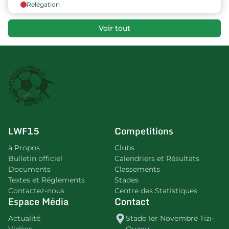
Relégation
Voir tout
LWF15
Competitions
à Propos
Clubs
Bulletin officiel
Calendriers et Résultats
Documents
Classements
Textes et Réglements
Stades
Contactez-nous
Centre des Statistiques
Espace Média
Contact
Actualité
Stade 1er Novembre Tizi-
Vidéos
Ouzou