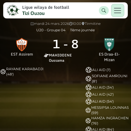
Ligue wilaya de football
Tizi Ouzou
mardi 24 mars 2026
10:00
Tirmitine
U20 - Groupe 04
11ème journée
1
-
8
EST Assirem
ES Draa-El-
MAHIDDINE
Mizan
Oussama
RAYANE KARABADJI
ALI AID (1')
(48')
SOFIANE AMROUNI
(8')
ALI AID (34')
ALI AID (42')
ALI AID (54')
MESSIPSA LOUNNAS
(59')
HAMZA INGRACHEN
(76')
ALI AID (84')