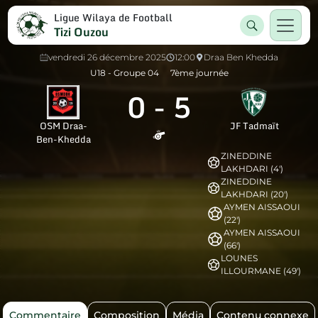
Ligue Wilaya de Football
Tizi Ouzou
vendredi 26 décembre 2025
12:00
Draa Ben Khedda
U18 - Groupe 04
7ème journée
0
-
5
OSM Draa-
JF Tadmaït
Ben-Khedda
ZINEDDINE
LAKHDARI (4')
ZINEDDINE
LAKHDARI (20')
AYMEN AISSAOUI
(22')
AYMEN AISSAOUI
(66')
LOUNES
ILLOURMANE (49')
Commentaire
Composition
Média
Contenu connexe