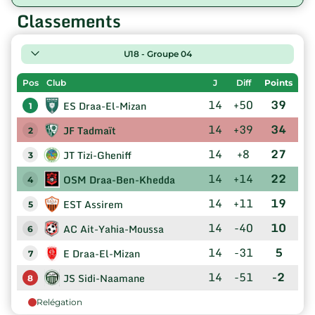
Classements
U18 - Groupe 04
Pos
Club
J
Diff
Points
14
+50
39
ES Draa-El-Mizan
1
14
+39
34
JF Tadmaït
2
14
+8
27
JT Tizi-Gheniff
3
14
+14
22
OSM Draa-Ben-Khedda
4
14
+11
19
EST Assirem
5
14
-40
10
AC Ait-Yahia-Moussa
6
14
-31
5
E Draa-El-Mizan
7
14
-51
-2
JS Sidi-Naamane
8
Relégation