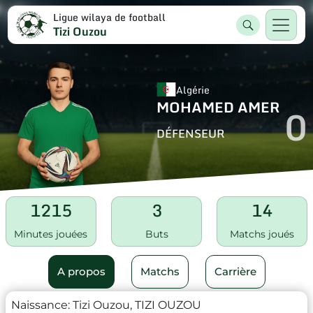
Ligue wilaya de football
Tizi Ouzou
Algérie
MOHAMED AMER
0
DÉFENSEUR
1215
3
14
Minutes jouées
Buts
Matchs joués
A propos
Matchs
Carrière
Naissance:
Tizi Ouzou, TIZI OUZOU