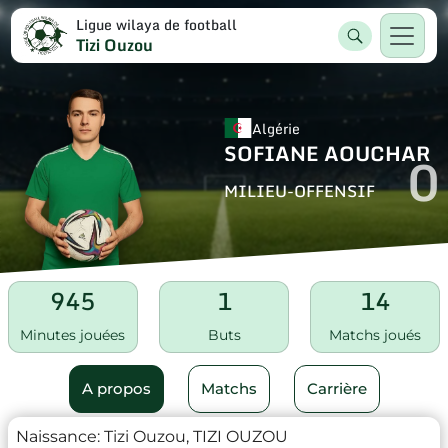
Ligue wilaya de football
Tizi Ouzou
Algérie
SOFIANE AOUCHAR
0
MILIEU-OFFENSIF
945
1
14
Minutes jouées
Buts
Matchs joués
A propos
Matchs
Carrière
Naissance:
Tizi Ouzou, TIZI OUZOU