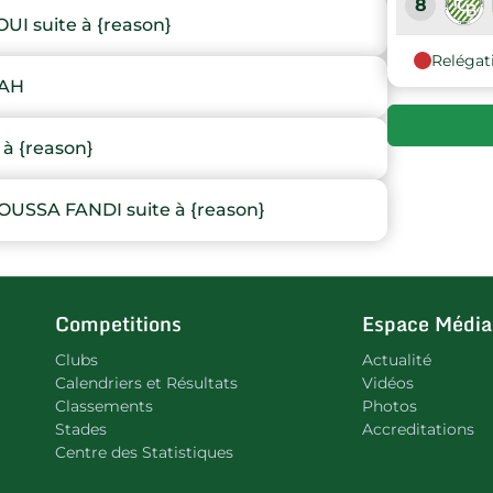
8
 suite à {reason}
Relégat
9
LAH
10
à {reason}
SSA FANDI suite à {reason}
Competitions
Espace Média
Clubs
Actualité
Calendriers et Résultats
Vidéos
Classements
Photos
Stades
Accreditations
Centre des Statistiques