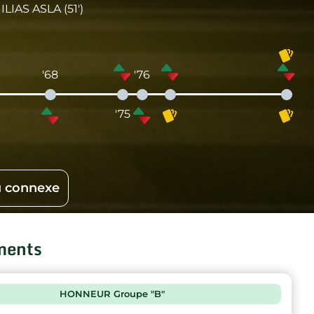
ILIAS ASLA (51')
'68
'76
'75
 connexe
ments
HONNEUR Groupe "B"