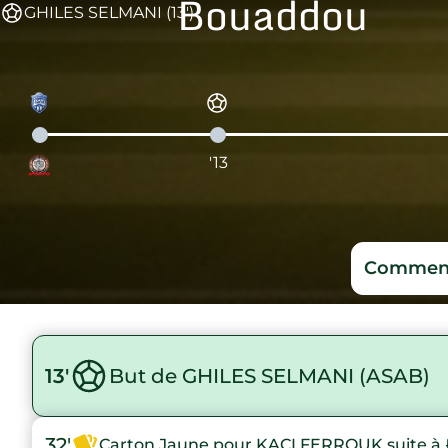
Bouaddou
GHILES SELMANI (13')
'13
Comment
13'
But de GHILES SELMANI (ASAB)
32'
Carton Jaune pour KACI FERROUK suite à 