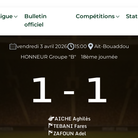
Ligue
Bulletin
Compétitions
Stat
officiel
vendredi 3 avril 2026
15:00
Ait-Bouaddou
HONNEUR Groupe "B"
18ème journée
1
-
1
AICHE Aghilès
TEBANI Fares
ZAFOUN Adel