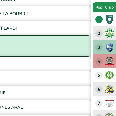
Pos
Club
ILA BOUBRIT
1
T LARBI
2
3
4
5
6
ANE
7
UNES ARAB