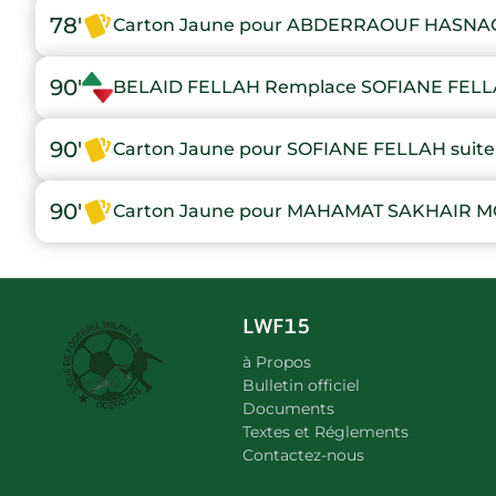
78'
Carton Jaune pour ABDERRAOUF HASNAOUI
90'
BELAID FELLAH Remplace SOFIANE FEL
90'
Carton Jaune pour SOFIANE FELLAH suite 
90'
Carton Jaune pour MAHAMAT SAKHAIR MOU
LWF15
à Propos
Bulletin officiel
Documents
Textes et Réglements
Contactez-nous