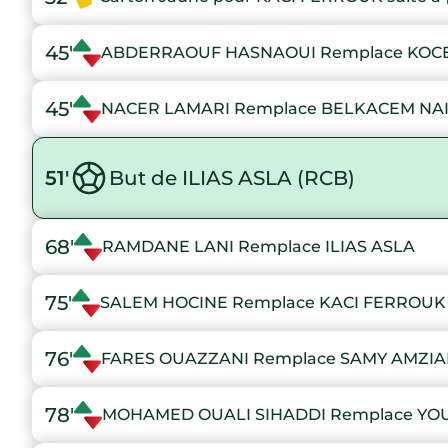
45'
ABDERRAOUF HASNAOUI Remplace KOCE
45'
NACER LAMARI Remplace BELKACEM NAI
51'
But de ILIAS ASLA (RCB)
68'
RAMDANE LANI Remplace ILIAS ASLA
75'
SALEM HOCINE Remplace KACI FERROUK
76'
FARES OUAZZANI Remplace SAMY AMZI
78'
MOHAMED OUALI SIHADDI Remplace YO