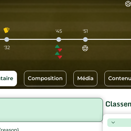
'45
'51
'32
aire
Composition
Média
Contenu
Classe
{reason}