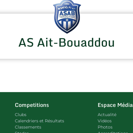
AS Ait-Bouaddou
Competitions
Espace Média
Clubs
Actualité
Calendriers et Résultats
Vidéos
Classements
Photos