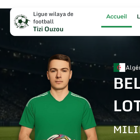
Ligue wilaya de
Accueil
football
Tizi Ouzou
Algé
BE
LO
MILI