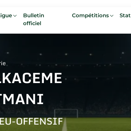
Ligue
Bulletin
Compétitions
Stat
officiel
rie
LKACEME
TMANI
EU-OFFENSIF