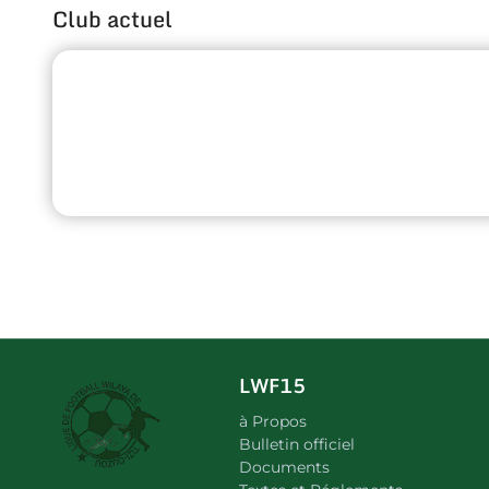
Club actuel
LWF15
à Propos
Bulletin officiel
Documents