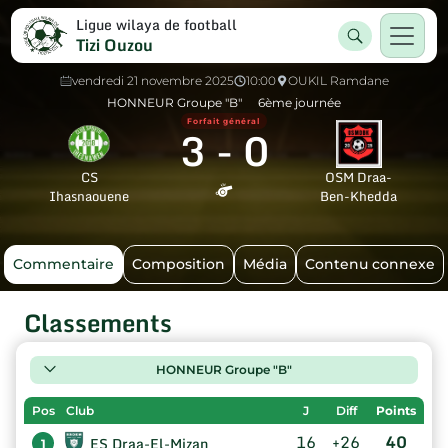
Ligue wilaya de football
Tizi Ouzou
vendredi 21 novembre 2025
10:00
OUKIL Ramdane
HONNEUR Groupe "B"
6ème journée
Forfait général
3
-
0
CS
OSM Draa-
Ihasnaouene
Ben-Khedda
Commentaire
Composition
Média
Contenu connexe
Classements
HONNEUR Groupe "B"
Pos
Club
J
Diff
Points
16
+26
40
ES Draa-El-Mizan
1