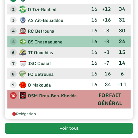
16
+12
34
O Tizi-Rached
2
16
+16
31
AS Ait-Bouaddou
3
16
+8
30
RC Betrouna
4
16
+8
24
CS Ihasnaouene
5
16
-3
15
JT Ouadhias
6
16
-7
14
JSC Ouacif
7
16
-26
6
FC Betrouna
8
16
-34
-11
O Makouda
9
FORFAIT
OSM Draa-Ben-Khedda
10
GÉNÉRAL
Relégation
Voir tout